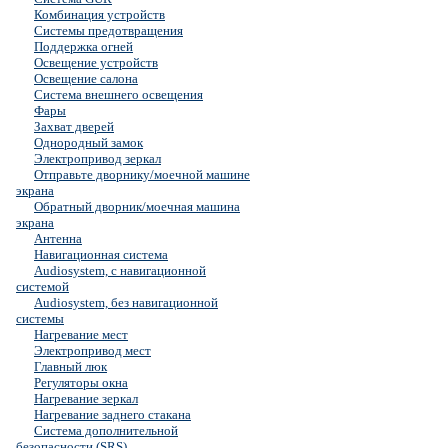
Комбинация устройств
Системы предотвращения
Поддержка огней
Освещение устройств
Освещение салона
Система внешнего освещения
Фары
Захват дверей
Однородный замок
Электропривод зеркал
Отправьте дворнику/моечной машине
экрана
Обратный дворник/моечная машина
экрана
Антенна
Навигационная система
Audiosystem, с навигационной
системой
Audiosystem, без навигационной
системы
Нагревание мест
Электропривод мест
Главный люк
Регуляторы окна
Нагревание зеркал
Нагревание заднего стакана
Система дополнительной
безопасности (SRS)