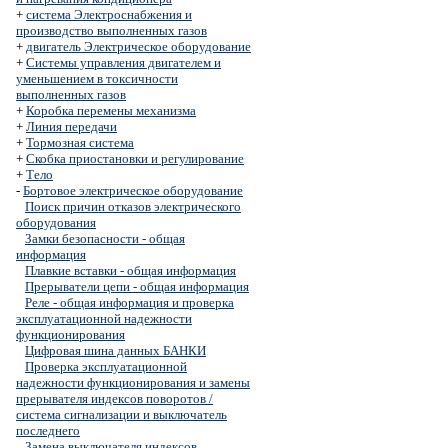
+
система Электроснабжения и
производство выполненных газов
+
двигатель Электрическое оборудование
+
Системы управления двигателем и
уменьшением в токсичности
выполненных газов
+
Коробка перемены механизма
+
Линия передачи
+
Тормозная система
+
Скобка приостановки и регулирование
+
Тело
-
Бортовое электрическое оборудование
Поиск причин отказов электрического
оборудования
Замки безопасности - общая
информация
Плавкие вставки - общая информация
Прерыватели цепи - общая информация
Реле - общая информация и проверка
эксплуатационной надежности
функционирования
Цифровая шина данных БАНКИ
Проверка эксплуатационной
надежности функционирования и замены
прерывателя индексов поворотов /
система сигнализации и выключатель
последнего
Замена выключателя индексов