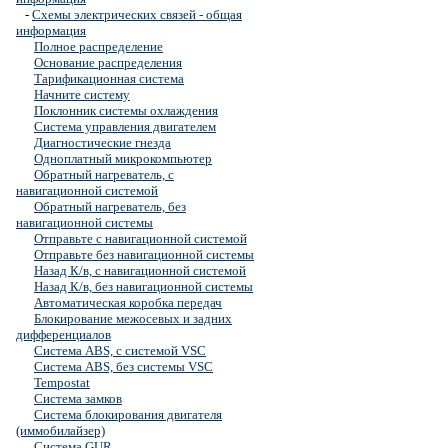
-
Схемы электрических связей - общая
информация
Полное распределение
Основание распределения
Тарификационная система
Начните систему
Поклонник системы охлаждения
Система управления двигателем
Диагностические гнезда
Одноплатный микрокомпьютер
Обратный нагреватель, с
навигационной системой
Обратный нагреватель, без
навигационной системы
Отправьте с навигационной системой
Отправьте без навигационной системы
Назад К/в, с навигационной системой
Назад К/в, без навигационной системы
Автоматическая коробка передач
Блокирование межосевых и задних
дифференциалов
Система ABS, с системой VSC
Система ABS, без системы VSC
Tempostat
Система замков
Система блокирования двигателя
(иммобилайзер)
Система GUR