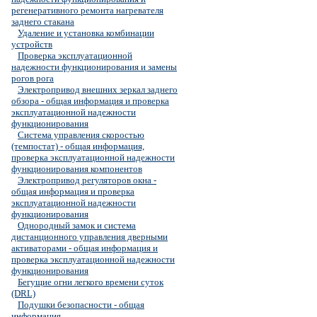
регенеративного ремонта нагревателя
заднего стакана
Удаление и установка комбинации
устройств
Проверка эксплуатационной
надежности функционирования и замены
рогов рога
Электропривод внешних зеркал заднего
обзора - общая информация и проверка
эксплуатационной надежности
функционирования
Система управления скоростью
(темпостат) - общая информация,
проверка эксплуатационной надежности
функционирования компонентов
Электропривод регуляторов окна -
общая информация и проверка
эксплуатационной надежности
функционирования
Однородный замок и система
дистанционного управления дверными
активаторами - общая информация и
проверка эксплуатационной надежности
функционирования
Бегущие огни легкого времени суток
(DRL)
Подушки безопасности - общая
информация