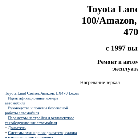
Toyota Land
100/Amazon,
47
с 1997 в
Ремонт и авто
эксплуат
Нагревание зеркал
Toyota Land Cruiser, Amazon, LX470 Lexus
+
Идентификационные номера
автомобиля
+
Руководства и приемы безопасной
работы автомобиля
+
Параметры настройки и регламентное
техобслуживание автомобиля
+
Двигатель
+
Системы охлаждения двигателя, салона
и нагревания кондиционера