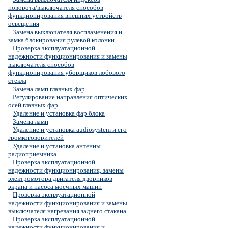
поворота/выключателя способов
функционирования внешних устройств
освещения
Замена выключателя воспламенения и
замка блокирования рулевой колонки
Проверка эксплуатационной
надежности функционирования и замены
выключателя способов
функционирования уборщиков лобового
стекла
Замена ламп главных фар
Регулирование направления оптических
осей главных фар
Удаление и установка фар блока
Замена ламп
Удаление и установка audiosystem и его
громкоговорителей
Удаление и установка антенны
радиоприемника
Проверка эксплуатационной
надежности функционирования, замены
электромотора двигателя дворников
экрана и насоса моечных машин
Проверка эксплуатационной
надежности функционирования и замены
выключателя нагревания заднего стакана
Проверка эксплуатационной
надежности функционирования и