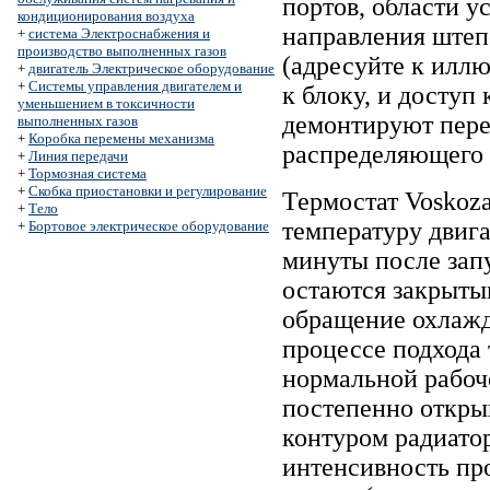
портов, области у
кондиционирования воздуха
направления штеп
+
система Электроснабжения и
производство выполненных газов
(адресуйте к илл
+
двигатель Электрическое оборудование
+
Системы управления двигателем и
к блоку, и доступ
уменьшением в токсичности
демонтируют пере
выполненных газов
+
Коробка перемены механизма
распределяющего г
+
Линия передачи
+
Тормозная система
+
Скобка приостановки и регулирование
Термостат Voskoz
+
Тело
температуру двига
+
Бортовое электрическое оборудование
минуты после запу
остаются закрыты
обращение охлажд
процессе подхода 
нормальной рабоч
постепенно откры
контуром радиато
интенсивность про