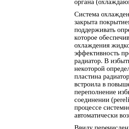
органа (охлаждаю
Система охлажден
закрыта покрытием
поддерживать опр
которое обеспечи
охлаждения жидкос
эффективность пр
радиатор. В избыт
некоторой опреде
пластина радиато
встроила в повыш
переполнение изб
соединении (perel
процессе системн
автоматически воз
Ввиду перечислен