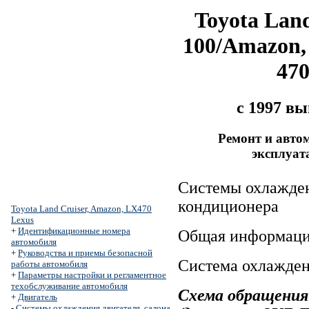
Toyota Land
100/Amazon,
47
с 1997 в
Ремонт и авто
эксплуат
Системы охлажден
кондиционера
Toyota Land Cruiser, Amazon, LX470
Lexus
+
Идентификационные номера
Общая информац
автомобиля
+
Руководства и приемы безопасной
Система охлажден
работы автомобиля
+
Параметры настройки и регламентное
техобслуживание автомобиля
Схема обращени
+
Двигатель
-
Системы охлаждения двигателя, салона