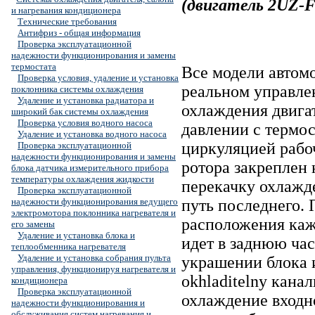
(двигатель 2UZ-
и нагревания кондиционера
Технические требования
Антифриз - общая информация
Проверка эксплуатационной
надежности функционирования и замены
термостата
Все модели автом
Проверка условия, удаление и установка
реальном управле
поклонника системы охлаждения
Удаление и установка радиатора и
охлаждения двига
широкий бак системы охлаждения
Проверка условия водного насоса
давлении с термо
Удаление и установка водного насоса
циркуляцией рабо
Проверка эксплуатационной
надежности функционирования и замены
ротора закреплен 
блока датчика измерительного прибора
температуры охлаждения жидкости
перекачку охлажде
Проверка эксплуатационной
надежности функционирования ведущего
путь последнего.
электромотора поклонника нагревателя и
расположения кажд
его замены
Удаление и установка блока и
идет в заднюю ча
теплообменника нагревателя
Удаление и установка собрания пульта
украшении блока 
управления, функционируя нагревателя и
okhladitelny кана
кондиционера
Проверка эксплуатационной
охлаждение входн
надежности функционирования и
обслуживания систем нагревания и