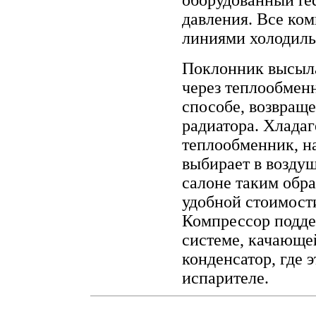
оборудованный re
давления. Все ко
линиями холодиль
Поклонник высыла
через теплообмен
способе, возвращ
радиатора. Хладаг
теплообменник, на
выбирает в возду
салоне таким обр
удобной стоимости
Компрессор подде
системе, качающе
конденсатор, где 
испарителе.