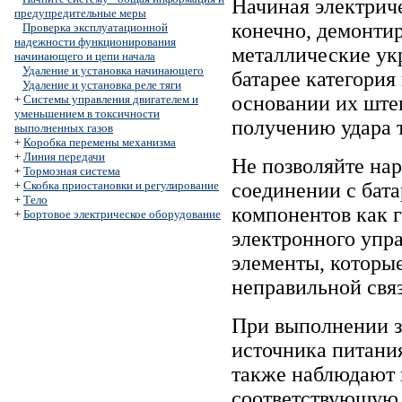
Начиная электрич
предупредительные меры
конечно, демонтир
Проверка эксплуатационной
надежности функционирования
металлические ук
начинающего и цепи начала
Удаление и установка начинающего
батарее категория
Удаление и установка реле тяги
основании их ште
+
Системы управления двигателем и
уменьшением в токсичности
получению удара 
выполненных газов
+
Коробка перемены механизма
+
Линия передачи
Не позволяйте на
+
Тормозная система
+
Скобка приостановки и регулирование
соединении с бата
+
Тело
компонентов как 
+
Бортовое электрическое оборудование
электронного упр
элементы, которые
неправильной связ
При выполнении з
источника питания
также наблюдают п
соответствующую