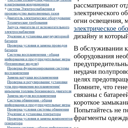
рассматривают отд
и нагревания кондиционера
+
система Электроснабжения и
электрического об
производство выполненных газов
-
Двигатель электрическое оборудование
огни освещения, м
Технические требования
электрическое об
Запуск двигателя от вспомогательного
электроснабжения
дизайну и которы
Удаление и установка аккумуляторной
батареи
Проверка условия и замена проводов
В обслуживании к
батареи
Система воспламенения - общая
оборудования нео
информация и предупредительные меры
предупредительны
(бензиновые модели)
Проверка функционирования системы
неудачи полупрово
воспламенения
Замена катушки воспламенения
целях предотвращ
Проверка и регулирование установки
Помните, что гене
угла продвижения воспламенения/
инъекции топлива бензинового двигателя
связаны с батарее
Замена модуля воспламенения
Система обвинения - общая
короткое замыкани
информация и предупредительные меры
Попытайтесь не п
Проверка условия системы обвинения
Удаление и установка генератора
фрагменты одежды
Проверка условия и замена компонентов
генератора
Начните систему - общая информация и