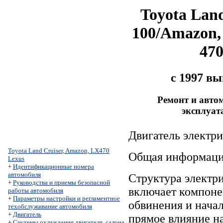
Toyota Land
100/Amazon,
47
с 1997 в
Ремонт и авто
эксплуат
Двигатель электр
Toyota Land Cruiser, Amazon, LX470
Общая информаци
Lexus
+
Идентификационные номера
автомобиля
Структура электри
+
Руководства и приемы безопасной
включает компоне
работы автомобиля
+
Параметры настройки и регламентное
обвинения и начал
техобслуживание автомобиля
+
Двигатель
прямое влияние на
+
Системы охлаждения двигателя, салона