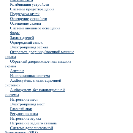
Комбинация устройств
Системы предотвращения
Поддержка огней
Освещение устройств
Освещение салона
Система внешнего освещения
Фары
Захват дверей
Однородный замок
Электропривод зеркал
Отправьте дворнику/моечной машине
экрана
Обратный дворник/моечная машина
экрана
Антенна
Навигационная система
Audiosystem, с навигационной
системой
Audiosystem, без навигационной
системы
Нагревание мест
Электропривод мест
Главный люк
Регуляторы окна
Нагревание зеркал
Нагревание заднего стакана
Система дополнительной
безопасности (SRS)