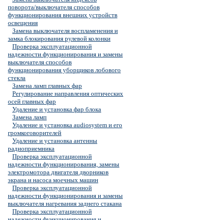
поворота/выключателя способов
функционирования внешних устройств
освещения
Замена выключателя воспламенения и
замка блокирования рулевой колонки
Проверка эксплуатационной
надежности функционирования и замены
выключателя способов
функционирования уборщиков лобового
стекла
Замена ламп главных фар
Регулирование направления оптических
осей главных фар
Удаление и установка фар блока
Замена ламп
Удаление и установка audiosystem и его
громкоговорителей
Удаление и установка антенны
радиоприемника
Проверка эксплуатационной
надежности функционирования, замены
электромотора двигателя дворников
экрана и насоса моечных машин
Проверка эксплуатационной
надежности функционирования и замены
выключателя нагревания заднего стакана
Проверка эксплуатационной
надежности функционирования и