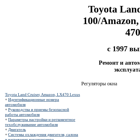
Toyota Land
100/Amazon,
47
с 1997 в
Ремонт и авто
эксплуат
Регуляторы окна
Toyota Land Cruiser, Amazon, LX470 Lexus
+
Идентификационные номера
автомобиля
+
Руководства и приемы безопасной
работы автомобиля
+
Параметры настройки и регламентное
техобслуживание автомобиля
+
Двигатель
+
Системы охлаждения двигателя, салона
и нагревания кондиционера