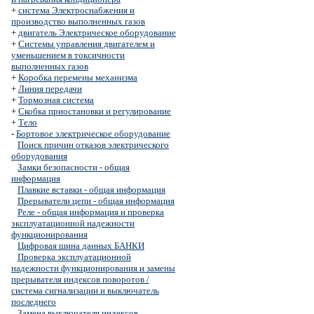
+
система Электроснабжения и
производство выполненных газов
+
двигатель Электрическое оборудование
+
Системы управления двигателем и
уменьшением в токсичности
выполненных газов
+
Коробка перемены механизма
+
Линия передачи
+
Тормозная система
+
Скобка приостановки и регулирование
+
Тело
-
Бортовое электрическое оборудование
Поиск причин отказов электрического
оборудования
Замки безопасности - общая
информация
Плавкие вставки - общая информация
Прерыватели цепи - общая информация
Реле - общая информация и проверка
эксплуатационной надежности
функционирования
Цифровая шина данных БАНКИ
Проверка эксплуатационной
надежности функционирования и замены
прерывателя индексов поворотов /
система сигнализации и выключатель
последнего
Замена выключателя индексов