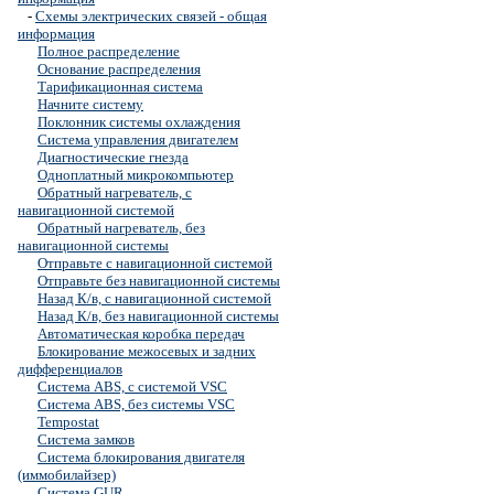
-
Схемы электрических связей - общая
информация
Полное распределение
Основание распределения
Тарификационная система
Начните систему
Поклонник системы охлаждения
Система управления двигателем
Диагностические гнезда
Одноплатный микрокомпьютер
Обратный нагреватель, с
навигационной системой
Обратный нагреватель, без
навигационной системы
Отправьте с навигационной системой
Отправьте без навигационной системы
Назад К/в, с навигационной системой
Назад К/в, без навигационной системы
Автоматическая коробка передач
Блокирование межосевых и задних
дифференциалов
Система ABS, с системой VSC
Система ABS, без системы VSC
Tempostat
Система замков
Система блокирования двигателя
(иммобилайзер)
Система GUR