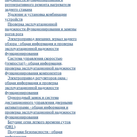
регенеративного ремонта нагревателя
заднего стакана
Удаление и установка комбинации
устройств
Проверка эксплуатационной
надежности функционирования и замены
рогов рога
Электропривод внешних зеркал заднего
обзора - общая информация и проверка
эксплуатационной надежности
функционирования
Система управления скоростью
(темпостат) - общая информация,
проверка эксплуатационной надежности
функционирования компонентов
Электропривод регуляторов окна -
общая информация и проверка
эксплуатационной надежности
функционирования
Однородный замок и система
дистанционного управления дверными
активаторами - общая информация и
проверка эксплуатационной надежности
функционирования
Бегущие огни легкого времени суток
(DRL)
Подушки безопасности - общая
информация