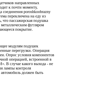
датчиков направленных
одит к почти моменту,
да соединения poroshkoobrazny
тема переключена на еду из
ь, что пассажирская подушка
а металлическим футляром
вающееся покрытие.
ающее модулям подушек
ленные перегрузки. Операция
реи. Опрос условия компонентов
очной операцией, встроенной в
В случае какого выхода - не
ия лампы контроля
я, автомобиль должен быть