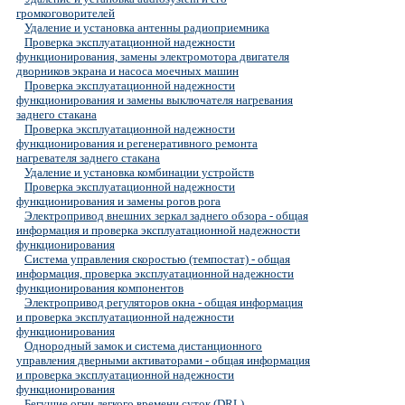
громкоговорителей
Удаление и установка антенны радиоприемника
Проверка эксплуатационной надежности
функционирования, замены электромотора двигателя
дворников экрана и насоса моечных машин
Проверка эксплуатационной надежности
функционирования и замены выключателя нагревания
заднего стакана
Проверка эксплуатационной надежности
функционирования и регенеративного ремонта
нагревателя заднего стакана
Удаление и установка комбинации устройств
Проверка эксплуатационной надежности
функционирования и замены рогов рога
Электропривод внешних зеркал заднего обзора - общая
информация и проверка эксплуатационной надежности
функционирования
Система управления скоростью (темпостат) - общая
информация, проверка эксплуатационной надежности
функционирования компонентов
Электропривод регуляторов окна - общая информация
и проверка эксплуатационной надежности
функционирования
Однородный замок и система дистанционного
управления дверными активаторами - общая информация
и проверка эксплуатационной надежности
функционирования
Бегущие огни легкого времени суток (DRL)