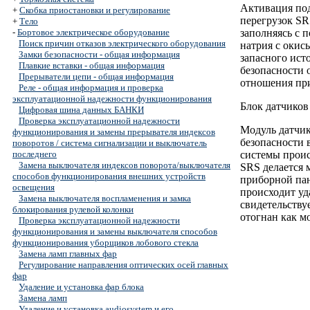
Активация под
+
Скобка приостановки и регулирование
перегрузок SR
+
Тело
-
Бортовое электрическое оборудование
заполняясь с п
Поиск причин отказов электрического оборудования
натрия с окис
Замки безопасности - общая информация
запасного ист
Плавкие вставки - общая информация
безопасности 
Прерыватели цепи - общая информация
отношения при
Реле - общая информация и проверка
эксплуатационной надежности функционирования
Блок датчиков
Цифровая шина данных БАНКИ
Проверка эксплуатационной надежности
Модуль датчик
функционирования и замены прерывателя индексов
безопасности 
поворотов / система сигнализации и выключатель
последнего
системы проис
Замена выключателя индексов поворота/выключателя
SRS делается 
способов функционирования внешних устройств
приборной па
освещения
происходит уд
Замена выключателя воспламенения и замка
свидетельству
блокирования рулевой колонки
отогнан как м
Проверка эксплуатационной надежности
функционирования и замены выключателя способов
функционирования уборщиков лобового стекла
Замена ламп главных фар
Регулирование направления оптических осей главных
фар
Удаление и установка фар блока
Замена ламп
Удаление и установка audiosystem и его