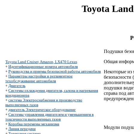
Toyota Land
Р
Подушки безо
Общая инфор
Toyota Land Cruiser, Amazon, LX470 Lexus
+
Идентификационные номера автомобиля
+
Руководства и приемы безопасной работы автомобиля
Некоторые из 
+
Параметры настройки и регламентное
безопасности 
техобслуживание автомобиля
дополнительну
+
Двигатель
подушки води
+
Системы охлаждения двигателя, салона и нагревания
справа под ав
кондиционера
предупрежден
+
система Электроснабжения и производство
выполненных газов
+
двигатель Электрическое оборудование
+
Системы управления двигателем и уменьшением в
токсичности выполненных газов
+
Коробка перемены механизма
Модули подуш
+
Линия передачи
+
Тормозная система