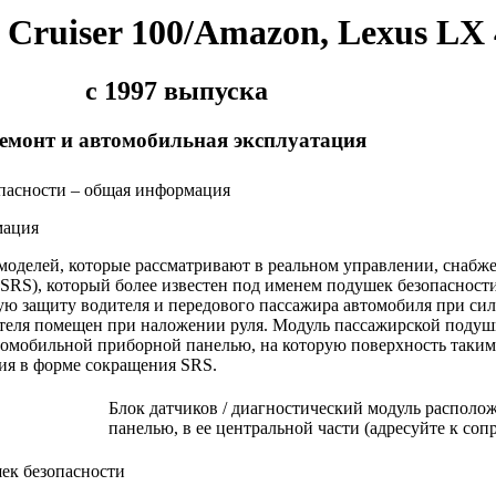
 Cruiser 100/Amazon, Lexus LX 
с 1997 выпуска
емонт и автомобильная эксплуатация
пасности – общая информация
мация
моделей, которые рассматривают в реальном управлении, снаб
(SRS), который более известен под именем подушек безопасност
ю защиту водителя и передового пассажира автомобиля при сил
теля помещен при наложении руля. Модуль пассажирской подуш
томобильной приборной панелью, на которую поверхность таки
ия в форме сокращения SRS.
Блок датчиков / диагностический модуль располо
панелью, в ее центральной части (адресуйте к с
ек безопасности