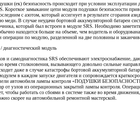
ушки (ек) безопасность происходит при условии эксплуатации 
S. Короткое замыкание цепи модуля подушки безопасности прив
оследним с азотом, который ассигнует в результате сгорания ази
ью меди. В случае неудачи бортовой аккумуляторной батареи сис
очника, который был встроен в модуле SRS. Необходимо заметит
обычно находится больше на объеме, чем водитель и оборудован
 операции по модулю, разделенной на две половины и заканчи
 / диагностический модуль
ов и самодиагностика SRS обеспечивают электроснабжение, д
во время столкновения, вызывающего довольно сильные направ
ходит даже в случае катастрофы бортовой аккумуляторной бата
модулем в каждом запуске двигателя и сопровождается краткоср
нели автомобиля лампы контроля «ПОДУШКИ БЕЗОПАСНОСТИ». 
ар от узлов из операционных закрытий лампы контроля. Операц
ет, чтобы работать со сбоями в системе также во время движени
ожно скорее на автомобильной ремонтной мастерской.