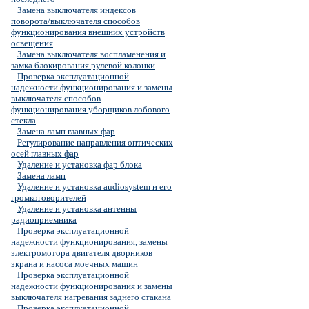
Замена выключателя индексов
поворота/выключателя способов
функционирования внешних устройств
освещения
Замена выключателя воспламенения и
замка блокирования рулевой колонки
Проверка эксплуатационной
надежности функционирования и замены
выключателя способов
функционирования уборщиков лобового
стекла
Замена ламп главных фар
Регулирование направления оптических
осей главных фар
Удаление и установка фар блока
Замена ламп
Удаление и установка audiosystem и его
громкоговорителей
Удаление и установка антенны
радиоприемника
Проверка эксплуатационной
надежности функционирования, замены
электромотора двигателя дворников
экрана и насоса моечных машин
Проверка эксплуатационной
надежности функционирования и замены
выключателя нагревания заднего стакана
Проверка эксплуатационной