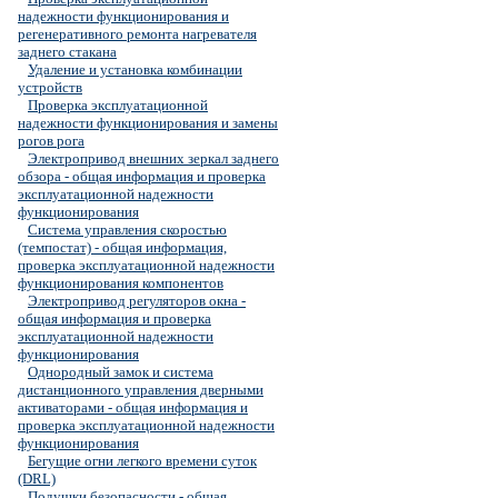
надежности функционирования и
регенеративного ремонта нагревателя
заднего стакана
Удаление и установка комбинации
устройств
Проверка эксплуатационной
надежности функционирования и замены
рогов рога
Электропривод внешних зеркал заднего
обзора - общая информация и проверка
эксплуатационной надежности
функционирования
Система управления скоростью
(темпостат) - общая информация,
проверка эксплуатационной надежности
функционирования компонентов
Электропривод регуляторов окна -
общая информация и проверка
эксплуатационной надежности
функционирования
Однородный замок и система
дистанционного управления дверными
активаторами - общая информация и
проверка эксплуатационной надежности
функционирования
Бегущие огни легкого времени суток
(DRL)
Подушки безопасности - общая