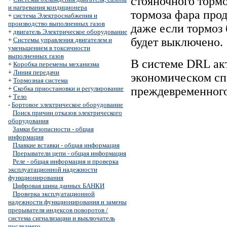
стояночного тормо
и нагревания кондиционера
тормоза фара прод
+
система Электроснабжения и
производство выполненных газов
даже если тормоз 
+
двигатель Электрическое оборудование
будет выключено.
+
Системы управления двигателем и
уменьшением в токсичности
выполненных газов
В системе DRL акт
+
Коробка перемены механизма
+
Линия передачи
экономическом спо
+
Тормозная система
+
Скобка приостановки и регулирование
преждевременного
+
Тело
-
Бортовое электрическое оборудование
Поиск причин отказов электрического
оборудования
Замки безопасности - общая
информация
Плавкие вставки - общая информация
Прерыватели цепи - общая информация
Реле - общая информация и проверка
эксплуатационной надежности
функционирования
Цифровая шина данных БАНКИ
Проверка эксплуатационной
надежности функционирования и замены
прерывателя индексов поворотов /
система сигнализации и выключатель
последнего