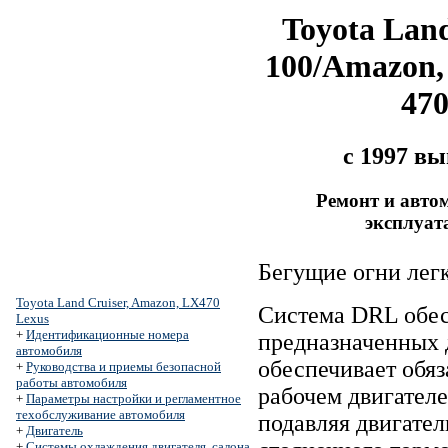
Toyota Land
100/Amazon,
47
с 1997 в
Ремонт и авто
эксплуат
Бегущие огни лег
Toyota Land Cruiser, Amazon, LX470
Система DRL обес
Lexus
+
Идентификационные номера
предназначенных 
автомобиля
обеспечивает обяз
+
Руководства и приемы безопасной
работы автомобиля
рабочем двигателе
+
Параметры настройки и регламентное
техобслуживание автомобиля
подавляя двигател
+
Двигатель
+
Системы охлаждения двигателя, салона