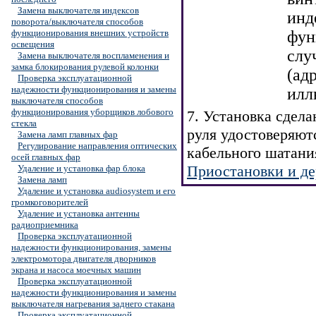
Замена выключателя индексов
инд
поворота/выключателя способов
функционирования внешних устройств
фун
освещения
слу
Замена выключателя воспламенения и
замка блокирования рулевой колонки
(ад
Проверка эксплуатационной
надежности функционирования и замены
илл
выключателя способов
функционирования уборщиков лобового
7. Установка сдел
стекла
руля удостоверяют
Замена ламп главных фар
Регулирование направления оптических
кабельного шатани
осей главных фар
Приостановки и д
Удаление и установка фар блока
Замена ламп
Удаление и установка audiosystem и его
громкоговорителей
Удаление и установка антенны
радиоприемника
Проверка эксплуатационной
надежности функционирования, замены
электромотора двигателя дворников
экрана и насоса моечных машин
Проверка эксплуатационной
надежности функционирования и замены
выключателя нагревания заднего стакана
Проверка эксплуатационной