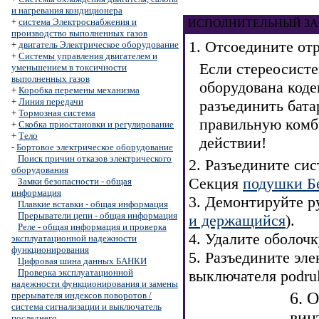
и нагревания кондиционера
+
система Электроснабжения и
ИСПОЛНИТЕЛЬНЫЙ ЗА
производство выполненных газов
1. Отсоедините от
+
двигатель Электрическое оборудование
+
Системы управления двигателем и
Если стереосисте
уменьшением в токсичности
выполненных газов
оборудована коде
+
Коробка перемены механизма
+
Линия передачи
разъединить бата
+
Тормозная система
правильную комби
+
Скобка приостановки и регулирование
+
Тело
действии!
-
Бортовое электрическое оборудование
Поиск причин отказов электрического
2. Разъедините си
оборудования
Секция
подушки Б
Замки безопасности - общая
информация
3. Демонтируйте р
Плавкие вставки - общая информация
Прерыватели цепи - общая информация
и держащийся
).
Реле - общая информация и проверка
4. Удалите оболочк
эксплуатационной надежности
функционирования
5. Разъедините эле
Цифровая шина данных БАНКИ
Проверка эксплуатационной
выключателя podrul
надежности функционирования и замены
6. 
прерывателя индексов поворотов /
система сигнализации и выключатель
вин
последнего