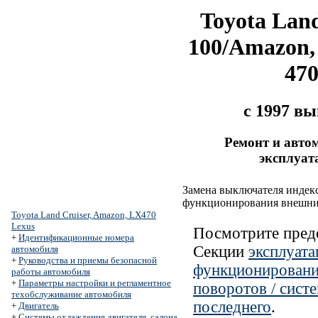
Toyota Land
100/Amazon,
47
с 1997 в
Ремонт и авто
эксплуат
Замена выключателя индек
функционирования внешни
Toyota Land Cruiser, Amazon, LX470
Lexus
Посмотрите пред
+
Идентификационные номера
Секции
эксплуат
автомобиля
+
Руководства и приемы безопасной
функционировани
работы автомобиля
+
Параметры настройки и регламентное
поворотов / сист
техобслуживание автомобиля
последнего
.
+
Двигатель
+
Системы охлаждения двигателя, салона