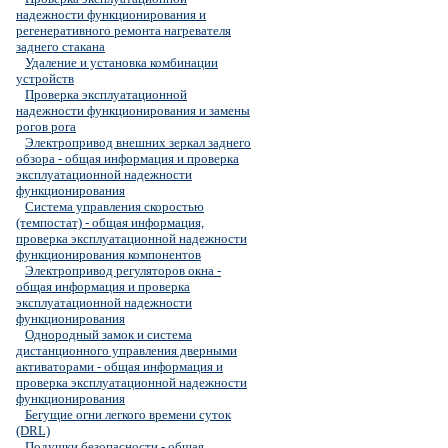
надежности функционирования и
регенеративного ремонта нагревателя
заднего стакана
Удаление и установка комбинации
устройств
Проверка эксплуатационной
надежности функционирования и замены
рогов рога
Электропривод внешних зеркал заднего
обзора - общая информация и проверка
эксплуатационной надежности
функционирования
Система управления скоростью
(темпостат) - общая информация,
проверка эксплуатационной надежности
функционирования компонентов
Электропривод регуляторов окна -
общая информация и проверка
эксплуатационной надежности
функционирования
Однородный замок и система
дистанционного управления дверными
активаторами - общая информация и
проверка эксплуатационной надежности
функционирования
Бегущие огни легкого времени суток
(DRL)
Подушки безопасности - общая