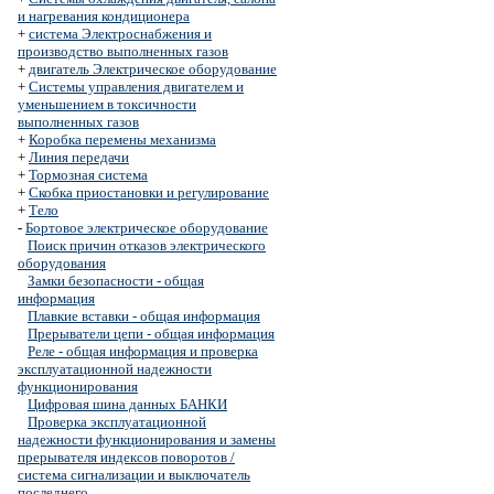
и нагревания кондиционера
+
система Электроснабжения и
производство выполненных газов
+
двигатель Электрическое оборудование
+
Системы управления двигателем и
уменьшением в токсичности
выполненных газов
+
Коробка перемены механизма
+
Линия передачи
+
Тормозная система
+
Скобка приостановки и регулирование
+
Тело
-
Бортовое электрическое оборудование
Поиск причин отказов электрического
оборудования
Замки безопасности - общая
информация
Плавкие вставки - общая информация
Прерыватели цепи - общая информация
Реле - общая информация и проверка
эксплуатационной надежности
функционирования
Цифровая шина данных БАНКИ
Проверка эксплуатационной
надежности функционирования и замены
прерывателя индексов поворотов /
система сигнализации и выключатель
последнего