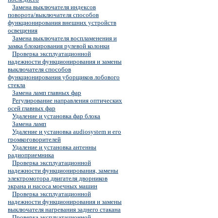
Замена выключателя индексов
поворота/выключателя способов
функционирования внешних устройств
освещения
Замена выключателя воспламенения и
замка блокирования рулевой колонки
Проверка эксплуатационной
надежности функционирования и замены
выключателя способов
функционирования уборщиков лобового
стекла
Замена ламп главных фар
Регулирование направления оптических
осей главных фар
Удаление и установка фар блока
Замена ламп
Удаление и установка audiosystem и его
громкоговорителей
Удаление и установка антенны
радиоприемника
Проверка эксплуатационной
надежности функционирования, замены
электромотора двигателя дворников
экрана и насоса моечных машин
Проверка эксплуатационной
надежности функционирования и замены
выключателя нагревания заднего стакана
Проверка эксплуатационной