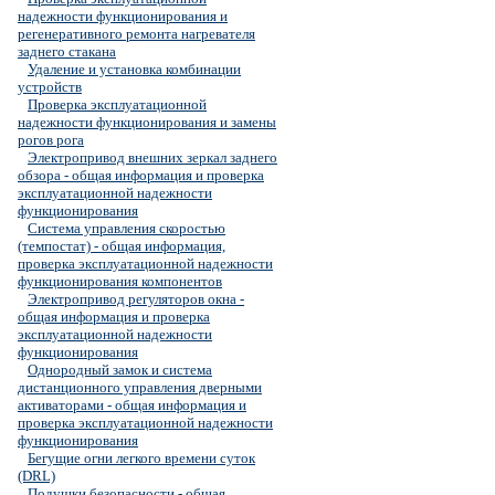
надежности функционирования и
регенеративного ремонта нагревателя
заднего стакана
Удаление и установка комбинации
устройств
Проверка эксплуатационной
надежности функционирования и замены
рогов рога
Электропривод внешних зеркал заднего
обзора - общая информация и проверка
эксплуатационной надежности
функционирования
Система управления скоростью
(темпостат) - общая информация,
проверка эксплуатационной надежности
функционирования компонентов
Электропривод регуляторов окна -
общая информация и проверка
эксплуатационной надежности
функционирования
Однородный замок и система
дистанционного управления дверными
активаторами - общая информация и
проверка эксплуатационной надежности
функционирования
Бегущие огни легкого времени суток
(DRL)
Подушки безопасности - общая