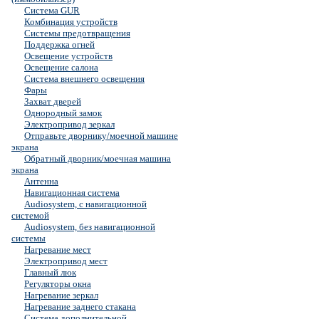
Система GUR
Комбинация устройств
Системы предотвращения
Поддержка огней
Освещение устройств
Освещение салона
Система внешнего освещения
Фары
Захват дверей
Однородный замок
Электропривод зеркал
Отправьте дворнику/моечной машине
экрана
Обратный дворник/моечная машина
экрана
Антенна
Навигационная система
Audiosystem, с навигационной
системой
Audiosystem, без навигационной
системы
Нагревание мест
Электропривод мест
Главный люк
Регуляторы окна
Нагревание зеркал
Нагревание заднего стакана
Система дополнительной