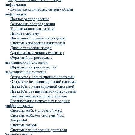
информация
-
Схемы электрических связей - общая
информация
Полное распределение
Основание распределения
Тарификационная система
Начните систему
Поклонник системы охлаждения
Система управления двигателем
Диагностические гнезда
Одноплатный микрокомпьютер
Обратный нагреватель, с
навигационной системой
Обратный нагреватель, без
навигационной системы
Отправьте с навигационной системой
Отправьте без навигационной системы
Назад К/в, с навигационной системой
Назад К/в, без навигационной системы
Автоматическая коробка передач
Блокирование межосевых и задних
дифференциалов
Система ABS, с системой VSC
Система ABS, без системы VSC
Tempostat
Система замков
Система блокирования двигателя
(иммобилайзер)