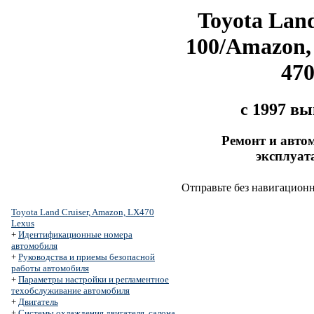
Toyota Land
100/Amazon,
47
с 1997 в
Ремонт и авто
эксплуат
Отправьте без навигацион
Toyota Land Cruiser, Amazon, LX470
Lexus
+
Идентификационные номера
автомобиля
+
Руководства и приемы безопасной
работы автомобиля
+
Параметры настройки и регламентное
техобслуживание автомобиля
+
Двигатель
+
Системы охлаждения двигателя, салона