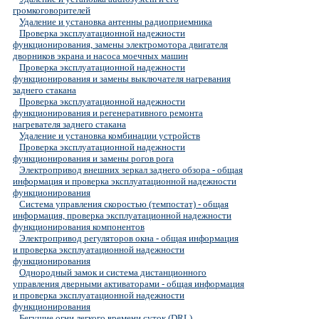
громкоговорителей
Удаление и установка антенны радиоприемника
Проверка эксплуатационной надежности
функционирования, замены электромотора двигателя
дворников экрана и насоса моечных машин
Проверка эксплуатационной надежности
функционирования и замены выключателя нагревания
заднего стакана
Проверка эксплуатационной надежности
функционирования и регенеративного ремонта
нагревателя заднего стакана
Удаление и установка комбинации устройств
Проверка эксплуатационной надежности
функционирования и замены рогов рога
Электропривод внешних зеркал заднего обзора - общая
информация и проверка эксплуатационной надежности
функционирования
Система управления скоростью (темпостат) - общая
информация, проверка эксплуатационной надежности
функционирования компонентов
Электропривод регуляторов окна - общая информация
и проверка эксплуатационной надежности
функционирования
Однородный замок и система дистанционного
управления дверными активаторами - общая информация
и проверка эксплуатационной надежности
функционирования
Бегущие огни легкого времени суток (DRL)