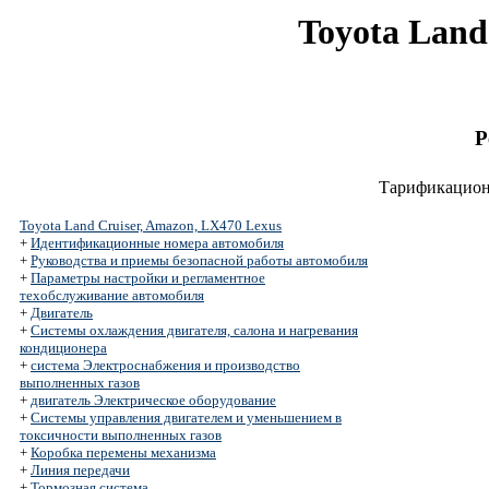
Toyota Land
Р
Тарификацион
Toyota Land Cruiser, Amazon, LX470 Lexus
+
Идентификационные номера автомобиля
+
Руководства и приемы безопасной работы автомобиля
+
Параметры настройки и регламентное
техобслуживание автомобиля
+
Двигатель
+
Системы охлаждения двигателя, салона и нагревания
кондиционера
+
система Электроснабжения и производство
выполненных газов
+
двигатель Электрическое оборудование
+
Системы управления двигателем и уменьшением в
токсичности выполненных газов
+
Коробка перемены механизма
+
Линия передачи
+
Тормозная система