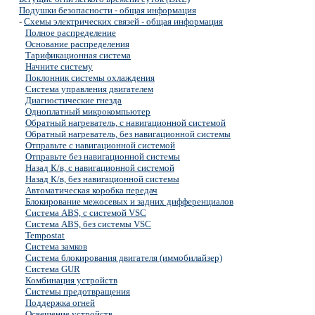
Подушки безопасности - общая информация
-
Схемы электрических связей - общая информация
Полное распределение
Основание распределения
Тарификационная система
Начните систему
Поклонник системы охлаждения
Система управления двигателем
Диагностические гнезда
Одноплатный микрокомпьютер
Обратный нагреватель, с навигационной системой
Обратный нагреватель, без навигационной системы
Отправьте с навигационной системой
Отправьте без навигационной системы
Назад К/в, с навигационной системой
Назад К/в, без навигационной системы
Автоматическая коробка передач
Блокирование межосевых и задних дифференциалов
Система ABS, с системой VSC
Система ABS, без системы VSC
Tempostat
Система замков
Система блокирования двигателя (иммобилайзер)
Система GUR
Комбинация устройств
Системы предотвращения
Поддержка огней
Освещение устройств