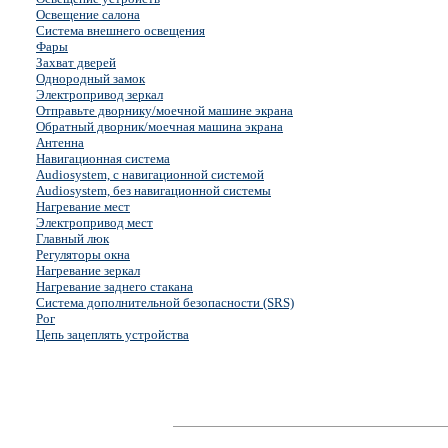
Освещение салона
Система внешнего освещения
Фары
Захват дверей
Однородный замок
Электропривод зеркал
Отправьте дворнику/моечной машине экрана
Обратный дворник/моечная машина экрана
Антенна
Навигационная система
Audiosystem, с навигационной системой
Audiosystem, без навигационной системы
Нагревание мест
Электропривод мест
Главный люк
Регуляторы окна
Нагревание зеркал
Нагревание заднего стакана
Система дополнительной безопасности (SRS)
Рог
Цепь зацеплять устройства