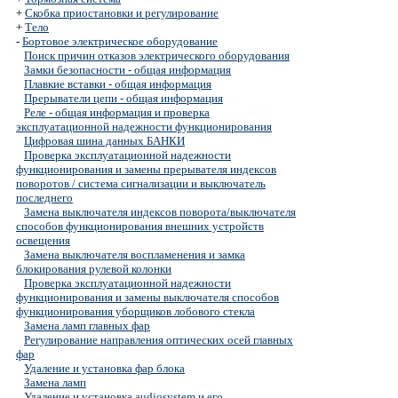
+
Скобка приостановки и регулирование
+
Тело
-
Бортовое электрическое оборудование
Поиск причин отказов электрического оборудования
Замки безопасности - общая информация
Плавкие вставки - общая информация
Прерыватели цепи - общая информация
Реле - общая информация и проверка
эксплуатационной надежности функционирования
Цифровая шина данных БАНКИ
Проверка эксплуатационной надежности
функционирования и замены прерывателя индексов
поворотов / система сигнализации и выключатель
последнего
Замена выключателя индексов поворота/выключателя
способов функционирования внешних устройств
освещения
Замена выключателя воспламенения и замка
блокирования рулевой колонки
Проверка эксплуатационной надежности
функционирования и замены выключателя способов
функционирования уборщиков лобового стекла
Замена ламп главных фар
Регулирование направления оптических осей главных
фар
Удаление и установка фар блока
Замена ламп
Удаление и установка audiosystem и его