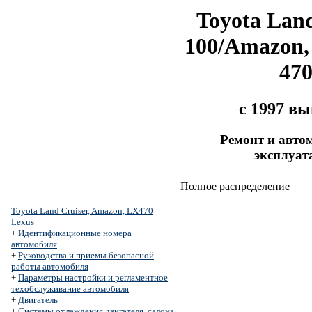
Toyota Land
100/Amazon,
47
с 1997 в
Ремонт и авто
эксплуат
Полное распределение
Toyota Land Cruiser, Amazon, LX470
Lexus
+
Идентификационные номера
автомобиля
+
Руководства и приемы безопасной
работы автомобиля
+
Параметры настройки и регламентное
техобслуживание автомобиля
+
Двигатель
+
Системы охлаждения двигателя, салона