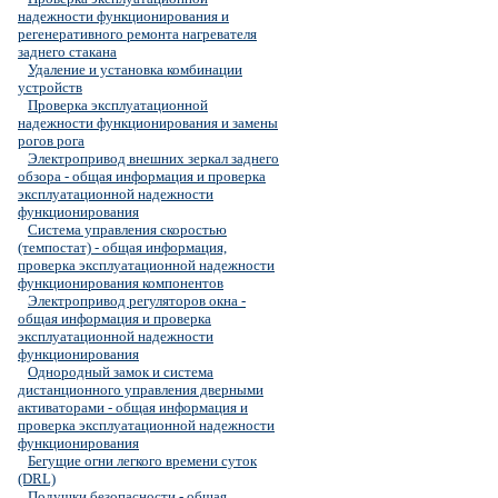
надежности функционирования и
регенеративного ремонта нагревателя
заднего стакана
Удаление и установка комбинации
устройств
Проверка эксплуатационной
надежности функционирования и замены
рогов рога
Электропривод внешних зеркал заднего
обзора - общая информация и проверка
эксплуатационной надежности
функционирования
Система управления скоростью
(темпостат) - общая информация,
проверка эксплуатационной надежности
функционирования компонентов
Электропривод регуляторов окна -
общая информация и проверка
эксплуатационной надежности
функционирования
Однородный замок и система
дистанционного управления дверными
активаторами - общая информация и
проверка эксплуатационной надежности
функционирования
Бегущие огни легкого времени суток
(DRL)
Подушки безопасности - общая