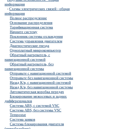
информация
-
Схемы электрических связей - общая
информация
Полное распределение
Основание распределения
Тарификационная система
Начните систему
Поклонник системы охлаждения
Система управления двигателем
Диагностические гнезда
Одноплатный микрокомпьютер
Обратный нагреватель, с
навигационной системой
Обратный нагреватель, без
навигационной системы
Отправьте с навигационной системой
Отправьте без навигационной системы
Назад К/в, с навигационной системой
Назад К/в, без навигационной системы
Автоматическая коробка передач
Блокирование межосевых и задних
дифференциалов
Система ABS, с системой VSC
Система ABS, без системы VSC
Tempostat
Система замков
Система блокирования двигателя
(иммобилайзер)