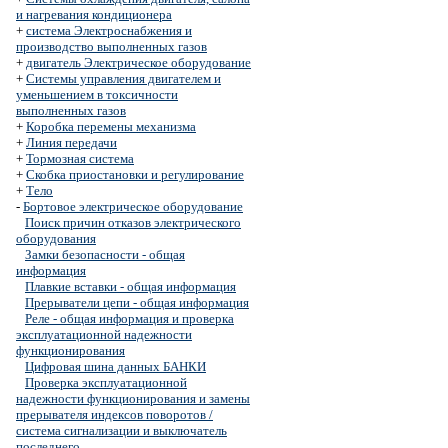
и нагревания кондиционера
+
система Электроснабжения и
производство выполненных газов
+
двигатель Электрическое оборудование
+
Системы управления двигателем и
уменьшением в токсичности
выполненных газов
+
Коробка перемены механизма
+
Линия передачи
+
Тормозная система
+
Скобка приостановки и регулирование
+
Тело
-
Бортовое электрическое оборудование
Поиск причин отказов электрического
оборудования
Замки безопасности - общая
информация
Плавкие вставки - общая информация
Прерыватели цепи - общая информация
Реле - общая информация и проверка
эксплуатационной надежности
функционирования
Цифровая шина данных БАНКИ
Проверка эксплуатационной
надежности функционирования и замены
прерывателя индексов поворотов /
система сигнализации и выключатель
последнего