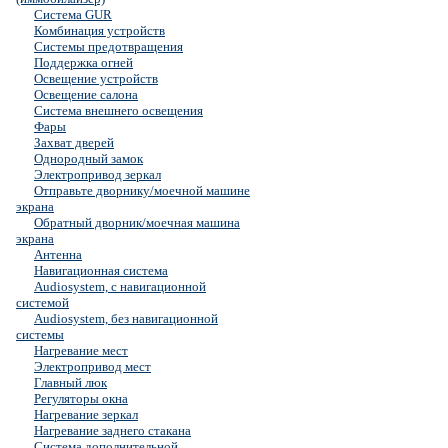
Система GUR
Комбинация устройств
Системы предотвращения
Поддержка огней
Освещение устройств
Освещение салона
Система внешнего освещения
Фары
Захват дверей
Однородный замок
Электропривод зеркал
Отправьте дворнику/моечной машине
экрана
Обратный дворник/моечная машина
экрана
Антенна
Навигационная система
Audiosystem, с навигационной
системой
Audiosystem, без навигационной
системы
Нагревание мест
Электропривод мест
Главный люк
Регуляторы окна
Нагревание зеркал
Нагревание заднего стакана
Система дополнительной