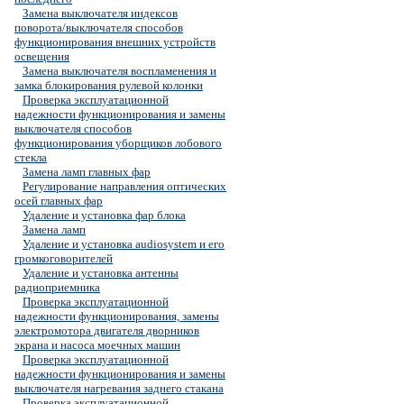
Замена выключателя индексов
поворота/выключателя способов
функционирования внешних устройств
освещения
Замена выключателя воспламенения и
замка блокирования рулевой колонки
Проверка эксплуатационной
надежности функционирования и замены
выключателя способов
функционирования уборщиков лобового
стекла
Замена ламп главных фар
Регулирование направления оптических
осей главных фар
Удаление и установка фар блока
Замена ламп
Удаление и установка audiosystem и его
громкоговорителей
Удаление и установка антенны
радиоприемника
Проверка эксплуатационной
надежности функционирования, замены
электромотора двигателя дворников
экрана и насоса моечных машин
Проверка эксплуатационной
надежности функционирования и замены
выключателя нагревания заднего стакана
Проверка эксплуатационной