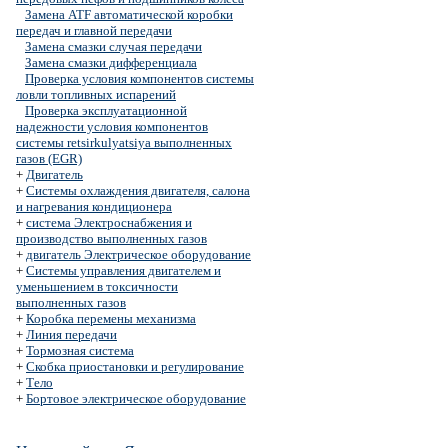
Замена ATF автоматической коробки
передач и главной передачи
Замена смазки случая передачи
Замена смазки дифференциала
Проверка условия компонентов системы
ловли топливных испарений
Проверка эксплуатационной
надежности условия компонентов
системы retsirkulyatsiya выполненных
газов (EGR)
+
Двигатель
+
Системы охлаждения двигателя, салона
и нагревания кондиционера
+
система Электроснабжения и
производство выполненных газов
+
двигатель Электрическое оборудование
+
Системы управления двигателем и
уменьшением в токсичности
выполненных газов
+
Коробка перемены механизма
+
Линия передачи
+
Тормозная система
+
Скобка приостановки и регулирование
+
Тело
+
Бортовое электрическое оборудование