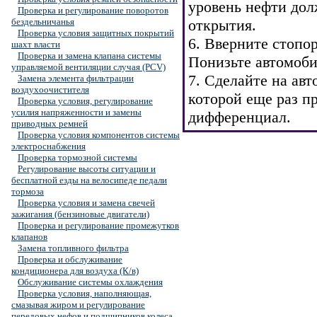
уровень нефти дол
Проверка и регулирование поворотов
бездельничанья
открытия.
Проверка условия защитных покрытий
6. Вверните стопор
шахт власти
Проверка и замена клапана системы
Понизьте автомоби
управляемой вентиляции случая (PCV)
7. Сделайте на ав
Замена элемента фильтрации
воздухоочистителя
которой еще раз п
Проверка условия, регулирование
усилия напряженности и замены
дифференциал.
приводных ремней
Проверка условия компонентов системы
электроснабжения
Проверка тормозной системы
Регулирование высоты ситуации и
бесплатной езды на велосипеде педали
тормоза
Проверка условия и замена свечей
зажигания (бензиновые двигатели)
Проверка и регулирование промежутков
клапанов
Замена топливного фильтра
Проверка и обслуживание
кондиционера для воздуха (К/в)
Обслуживание системы охлаждения
Проверка условия, наполняющая,
смазывая жиром и регулирование
передовых нефов и подшипников колеса