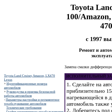
Toyota Land
100/Amazon,
47
с 1997 в
Ремонт и авто
эксплуат
Замена смазки дифференци
Toyota Land Cruiser, Amazon, LX470
ИСПОЛНИТЕЛЬНЫЙ ЗА
Lexus
1. Сделайте на ав
+
Идентификационные номера
автомобиля
приблизительно 15
+
Руководства и приемы безопасной
работы автомобиля
нагревающейся в д
-
Параметры настройки и регламентное
автомобиль также 
техобслуживание автомобиля
Технические требования
2. Доберитесь под
График регламентного техобслуживания