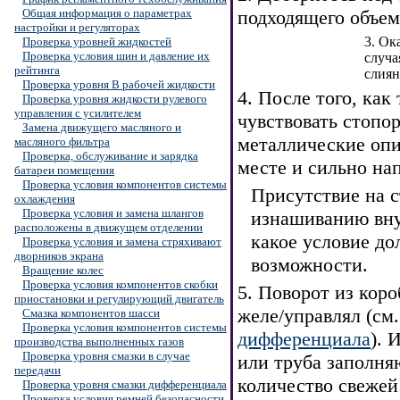
Общая информация о параметрах
подходящего объем
настройки и регуляторах
3. Ок
Проверка уровней жидкостей
Проверка условия шин и давление их
случа
рейтинга
слиян
Проверка уровня В рабочей жидкости
4. После того, как
Проверка уровня жидкости рулевого
управления с усилителем
чувствовать стопо
Замена движущего масляного и
металлические опил
масляного фильтра
Проверка, обслуживание и зарядка
месте и сильно нап
батареи помещения
Проверка условия компонентов системы
Присутствие на с
охлаждения
Проверка условия и замена шлангов
изнашиванию вну
расположены в движущем отделении
какое условие до
Проверка условия и замена стряхивают
дворников экрана
возможности.
Вращение колес
Проверка условия компонентов скобки
5. Поворот из кор
приостановки и регулирующий двигатель
желе/управлял (см
Смазка компонентов шасси
Проверка условия компонентов системы
дифференциала
). 
производства выполненных газов
Проверка уровня смазки в случае
или труба заполня
передачи
количество свежей
Проверка уровня смазки дифференциала
Проверка условия ремней безопасности