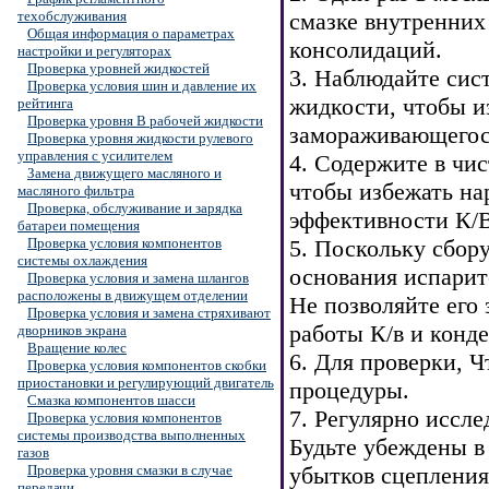
техобслуживания
смазке внутренних
Общая информация о параметрах
консолидаций.
настройки и регуляторах
Проверка уровней жидкостей
3. Наблюдайте сис
Проверка условия шин и давление их
жидкости, чтобы и
рейтинга
Проверка уровня В рабочей жидкости
замораживающегося
Проверка уровня жидкости рулевого
управления с усилителем
4. Содержите в чис
Замена движущего масляного и
чтобы избежать на
масляного фильтра
Проверка, обслуживание и зарядка
эффективности К/
батареи помещения
Проверка условия компонентов
5. Поскольку сбор
системы охлаждения
основания испарит
Проверка условия и замена шлангов
расположены в движущем отделении
Не позволяйте его
Проверка условия и замена стряхивают
работы К/в и конд
дворников экрана
Вращение колес
6. Для проверки, 
Проверка условия компонентов скобки
приостановки и регулирующий двигатель
процедуры.
Смазка компонентов шасси
7. Регулярно иссл
Проверка условия компонентов
системы производства выполненных
Будьте убеждены в 
газов
Проверка уровня смазки в случае
убытков сцепления
передачи