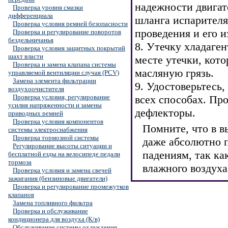
надежности двигат
Проверка уровня смазки
дифференциала
шланга испарителя
Проверка условия ремней безопасности
проведения и его и
Проверка и регулирование поворотов
бездельничанья
8. Утечку хладаге
Проверка условия защитных покрытий
шахт власти
месте утечки, кот
Проверка и замена клапана системы
масляную грязь.
управляемой вентиляции случая (PCV)
Замена элемента фильтрации
9. Удостоверьтесь,
воздухоочистителя
Проверка условия, регулирование
всех способах. Пр
усилия напряженности и замены
дефлекторы.
приводных ремней
Проверка условия компонентов
Помните, что в 
системы электроснабжения
Проверка тормозной системы
даже абсолютно п
Регулирование высоты ситуации и
падениям, так ка
бесплатной езды на велосипеде педали
тормоза
влажного воздуха
Проверка условия и замена свечей
зажигания (бензиновые двигатели)
Проверка и регулирование промежутков
клапанов
Замена топливного фильтра
Проверка и обслуживание
кондиционера для воздуха (К/в)
Обслуживание системы охлаждения