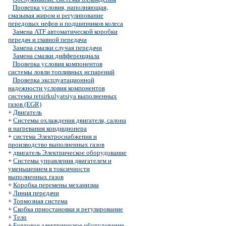
Проверка условия, наполняющая,
смазывая жиром и регулирование
передовых нефов и подшипников колеса
Замена ATF автоматической коробки
передач и главной передачи
Замена смазки случая передачи
Замена смазки дифференциала
Проверка условия компонентов
системы ловли топливных испарений
Проверка эксплуатационной
надежности условия компонентов
системы retsirkulyatsiya выполненных
газов (EGR)
+
Двигатель
+
Системы охлаждения двигателя, салона
и нагревания кондиционера
+
система Электроснабжения и
производство выполненных газов
+
двигатель Электрическое оборудование
+
Системы управления двигателем и
уменьшением в токсичности
выполненных газов
+
Коробка перемены механизма
+
Линия передачи
+
Тормозная система
+
Скобка приостановки и регулирование
+
Тело
+
Бортовое электрическое оборудование