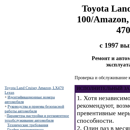
Toyota Land
100/Amazon,
47
с 1997 в
Ремонт и авто
эксплуат
Проверка и обслуживание к
Toyota Land Cruiser, Amazon, LX470
ИСПОЛНИТЕЛЬНЫЙ ЗА
Lexus
1. Хотя независим
+
Идентификационные номера
автомобиля
рекомендуют, возм
+
Руководства и приемы безопасной
работы автомобиля
превентивные меры
-
Параметры настройки и регламентное
способности.
техобслуживание автомобиля
Технические требования
2. Один раз в мес
График регламентного